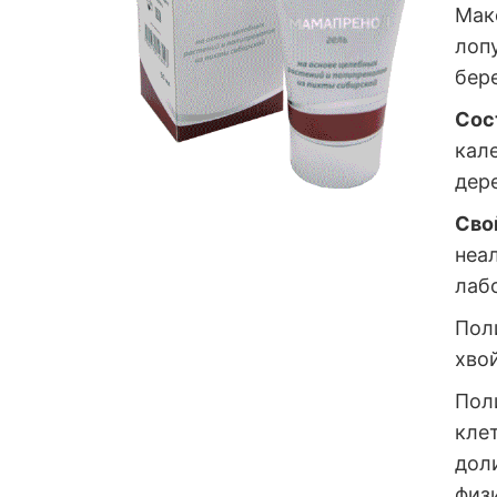
Мак
лоп
бер
Сос
кал
дере
Сво
неа
лаб
Пол
хво
Пол
кле
дол
физ