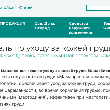
Ы БАДы?
Статьи
ПРОДУКЦИЯ
Сад, Дача,
Средства
То
Огород
наружного
жи
применения
ль по уходу за кожей груди
ОРЬБА С ДОБРОКАЧЕСТВЕННЫМИ НОВООБРАЗОВАНИЯ
 Мамапренол, гель по уходу за кожей груди, 50 мл (Биол
ь по уходу за кожей груди «Мамапренол» рекомен
опатии, обеспечивает уход за кожей груди, сохр
ле беременности, во время кормления грудью, пом
ячными (мастодиния), эффективен при мастопатии
знях груди.