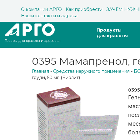
О компании АРГО
Как приобрести
ЗАЧЕМ НУЖН
Наши контакты и адреса
Продукты
для красоты
Товары для красоты и здоровья
0395 Мамапренол, ге
Главная
-
Средства наружного применения
-
Б
груди, 50 мл (Биолит)
0395
Гел
маст
пос
мес
боле