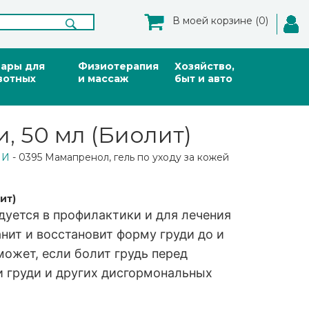
В моей корзине (0)
вары для
Физиотерапия
Хозяйство,
вотных
и массаж
быт и авто
, 50 мл (Биолит)
МИ
- 0395 Мамапренол, гель по уходу за кожей
ит)
дуется в профилактики и для лечения
анит и восстановит форму груди до и
ожет, если болит грудь перед
 груди и других дисгормональных