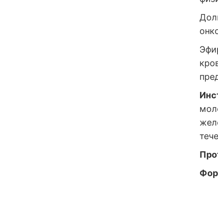
Дол
онк
Эфи
кро
пре
Инс
мол
жел
тече
Про
Фор