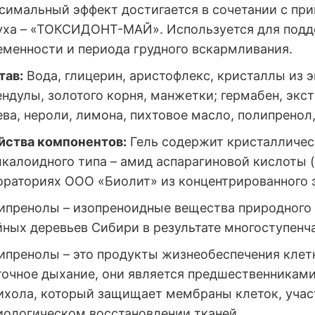
симальный эффект достигается в сочетании с при
уха – «ТОКСИДОНТ-МАЙ». Используется для подд
еменности и периода грудного вскармливания.
тав:
Вода, глицерин, аристофлекс, кристаллы из э
ендулы, золотого корня, манжетки; гермабен, экс
ва, нероли, лимона, пихтовое масло, полипренол,
йства компонентов:
Гель содержит кристалличе
лкалоидного типа – амид аспарагиновой кислоты 
ораториях ООО «Биолит» из концентрированного э
ипренолы – изопреноидные вещества природного 
йных деревьев Сибири в результате многоступенч
ипренолы – это продукты жизнеобеспечения клет
точное дыхание, они является предшественникам
ихола, который защищает мембраны клеток, участ
иологическом восстановлении тканей.