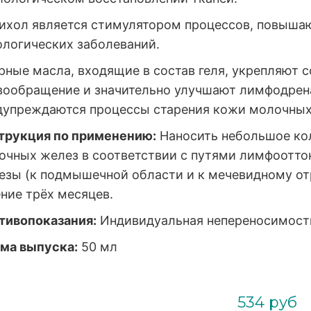
ихол является стимулятором процессов, повышаю
ологических заболеваний.
рные масла, входящие в состав геля, укрепляют 
вообращение и значительно улучшают лимфодрен
дупреждаются процессы старения кожи молочных
трукция по применению:
Наносить небольшое кол
очных желез в соответствии с путями лимфоотто
езы (к подмышечной области и к мечевидному отр
ние трёх месяцев.
тивопоказания:
Индивидуальная непереносимост
ма выпуска:
50 мл
534 руб