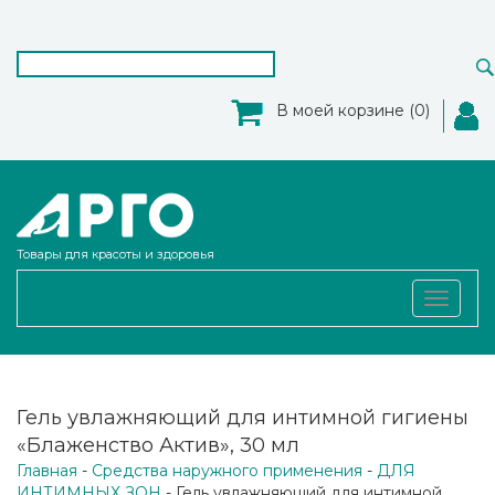
В моей корзине (0)
Товары для красоты и здоровья
Toggle
navigat
Гель увлажняющий для интимной гигиены
«Блаженство Актив», 30 мл
Главная
-
Средства наружного применения
-
ДЛЯ
ИНТИМНЫХ ЗОН
- Гель увлажняющий для интимной