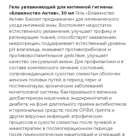
Гель увлажняющий для интимной гигиены
«Блаженство Актив», 30 мл
Гель «Блаженство
Актив» Биолит предназначен для гигиенического
ухода интимной зоны. Восполняет недостаток
естественного увлажнения, улучшает трофику и
регенерацию тканей, способствует заживлению
микротрещин, поддерживает естественный уровень
pH влагалища, оказывает противогрибковое и
противовоспалительное действие, улучшает
качество сексуальной жизни. Для профилактики и в
составе комплексного лечения: состояний,
сопровождающихся сухостью слизистых оболочек
женских половых путей; в период пери- и
постменопаузы; хронических заболеваний
мочеполовой системы; бактериального вагиноза;
дисбактериоза кишечника; эндокринопатий и
диабета; на фоне длительного приема антибиотиков
и гормональных средств; после ОРВИ, гриппа и
других вирусных инфекций; атрофических
процессов и сухости слизистых после лучевой и
химиотерапии; в послеоперационном периоде
после гинекологических манипуляций и операций; в