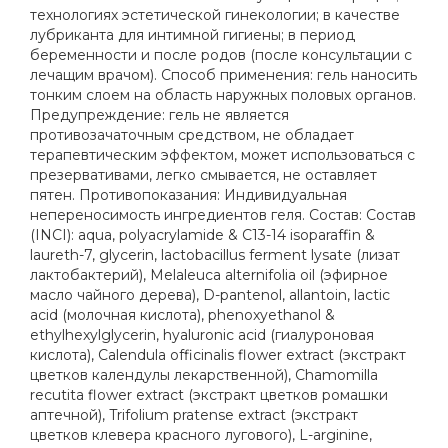
технологиях эстетической гинекологии; в качестве
лубриканта для интимной гигиены; в период
беременности и после родов (после консультации с
лечащим врачом). Способ применения: гель наносить
тонким слоем на область наружных половых органов.
Предупреждение: гель не является
противозачаточным средством, не обладает
терапевтическим эффектом, может использоваться с
презервативами, легко смывается, не оставляет
пятен. Противопоказания: Индивидуальная
непереносимость ингредиентов геля. Состав: Состав
(INCI): aqua, polyacrylamide & C13-14 isoparaffin &
laureth-7, glycerin, lactobacillus ferment lysate (лизат
лактобактерий), Melaleuca alternifolia oil (эфирное
масло чайного дерева), D-pantenol, allantoin, lactic
acid (молочная кислота), phenoxyethanol &
ethylhexylglycerin, hyaluronic acid (гиалуроновая
кислота), Calendula officinalis flower extract (экстракт
цветков календулы лекарственной), Chamomilla
recutita flower extract (экстракт цветков ромашки
аптечной), Trifolium pratense extract (экстракт
цветков клевера красного лугового), L-arginine,