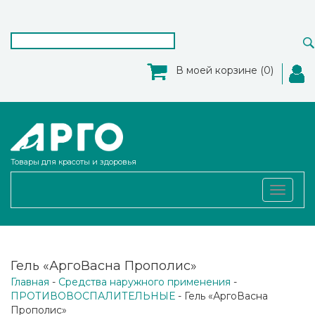
В моей корзине (0)
Товары для красоты и здоровья
Toggle
navigat
Гель «АргоВасна Прополис»
Главная
-
Средства наружного применения
-
ПРОТИВОВОСПАЛИТЕЛЬНЫЕ
- Гель «АргоВасна
Прополис»