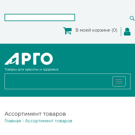
В моей корзине (0)
Товары для красоты и здоровья
Toggle
navigat
Ассортимент товаров
Главная
-
Ассортимент товаров