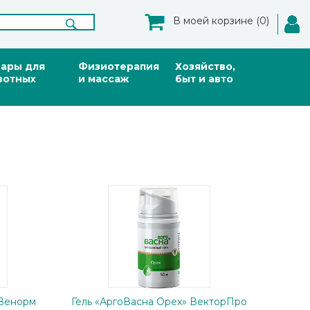
В моей корзине (0)
вары для
Физиотерапия
Хозяйство,
вотных
и массаж
быт и авто
«Венорм
Гель «АргоВасна Орех» ВекторПро