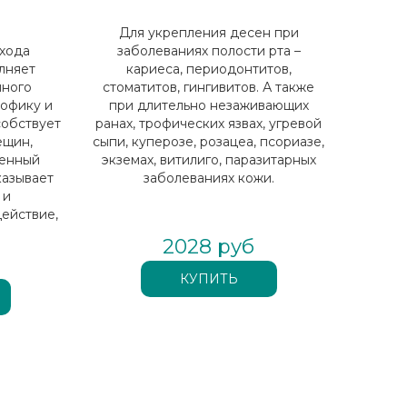
Для укрепления десен при
ухода
заболеваниях полости рта –
лняет
кариеса, периодонтитов,
нного
стоматитов, гингивитов. А также
рофику и
при длительно незаживающих
собствует
ранах, трофических язвах, угревой
ещин,
сыпи, куперозе, розацеа, псориазе,
венный
экземах, витилиго, паразитарных
казывает
заболеваниях кожи.
 и
ействие,
уальной
2028 руб