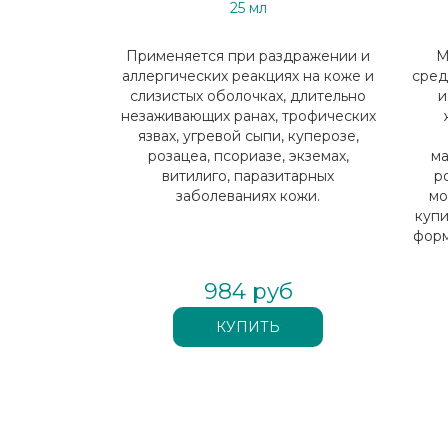
25 мл
Применяется при раздражении и
М
аллергических реакциях на коже и
сред
слизистых оболочках, длительно
и
незаживающих ранах, трофических
язвах, угревой сыпи, куперозе,
розацеа, псориазе, экземах,
м
витилиго, паразитарных
р
заболеваниях кожи.
мо
купи
форм
984 руб