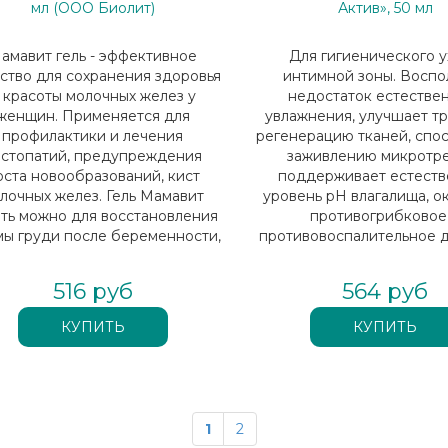
мл (ООО Биолит)
Актив», 50 мл
амавит гель - эффективное
Для гигиенического 
ство для сохранения здоровья
интимной зоны. Воспо
 красоты молочных желез у
недостаток естестве
женщин. Применяется для
увлажнения, улучшает т
профилактики и лечения
регенерацию тканей, спо
астопатий, предупреждения
заживлению микротр
оста новообразований, кист
поддерживает естест
лочных желез. Гель Мамавит
уровень pH влагалища, о
ть можно для восстановления
противогрибковое
ы груди после беременности,
противовоспалительное д
родов и кормления грудью.
улучшает качество секс
жизни.
516 руб
564 руб
1
2