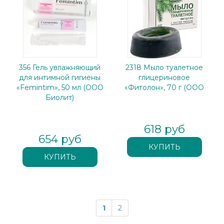
356 Гель увлажняющий
2318 Мыло туалетное
для интимной гигиены
глицериновое
«Femintim», 50 мл (ООО
«Фитолон», 70 г (ООО
Биолит)
618 руб
654 руб
1
2