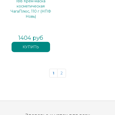
188 Крем-маска
косметическая
ЧагаПлюс, 110 г (НПФ
Новь)
1404 руб
1
2