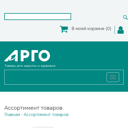
В моей корзине (0)
Товары для красоты и здоровья
Toggle
navigat
Ассортимент товаров
Главная
-
Ассортимент товаров