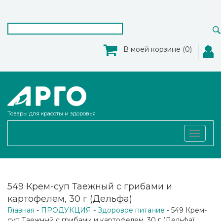
В моей корзине (0)
Товары для красоты и здоровья
Toggle
navigat
549 Крем-суп Таежный с грибами и
картофелем, 30 г (Дельфа)
Главная
-
ПРОДУКЦИЯ
-
Здоровое питание
- 549 Крем-
суп Таежный с грибами и картофелем, 30 г (Дельфа)