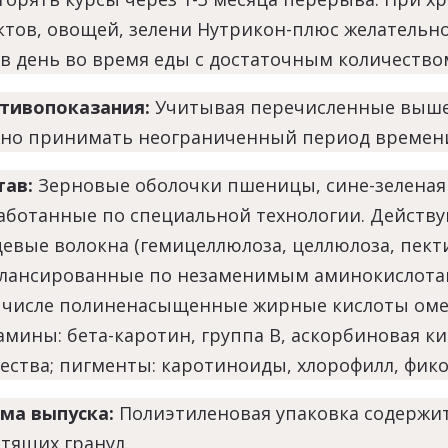
ктов, овощей, зелени Нутрикон-плюс желательн
г в день во время еды с достаточным количество
тивопоказания:
Учитывая перечисленные выше
но принимать неограниченный период времени, 
тав:
Зерновые оболочки пшеницы, сине-зеленая
аботанные по специальной технологии. Действ
евые волокна (гемицеллюлоза, целлюлоза, пекти
алансированные по незаменимым аминокислотам)
 числе полиненасыщенные жирные кислоты омег
амины: бета-каротин, группа В, аскорбиновая к
ества; пигменты: каротиноиды, хлорофилл, фик
ма выпуска:
Полиэтиленовая упаковка содержит
стящих гранул.