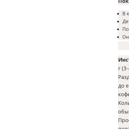
Пок
В 
Де
По
Он
Инс
г (3
Раз
до 
коф
Коли
обыч
Про
пов