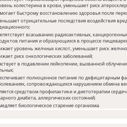
овень холестерина в крови, уменьшает риск атеросклер
могает быстрому восстановлению здоровья после пере
еньшает отрицательные последствия воздействия вред
диационного;
епятствует всасыванию радиоактивных, канцерогенных
одуктов питания и образующихся в процессе пищеварен
ижает уровень желчных кислот, уменьшает риск желчн
ижает риск онкологических заболеваний;
аствует в подавлении лейкопении, вызванной облучени
льных;
еспечивает полноценное питание по дефицитарным фак
болеваниях, сопровождающихся нарушением обмена ве
ляется средством профилактики и диетотерапии сердеч
харного диабета, аллергических состояний;
медляет биологическое старение организма.