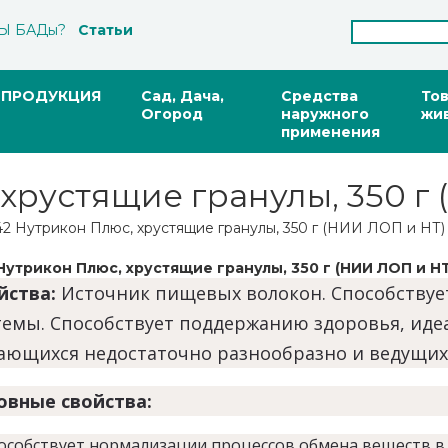
Ы БАДы?
Статьи
ПРОДУКЦИЯ
Сад, Дача,
Средства
То
Огород
наружного
жи
применения
 хрустящие гранулы, 350 г
42 Нутрикон Плюс, хрустящие гранулы, 350 г (НИИ ЛОП и НТ)
Нутрикон Плюс, хрустящие гранулы, 350 г (НИИ ЛОП и НТ
йства:
Источник пищевых волокон. Способству
темы. Способствует поддержанию здоровья, идеа
ающихся недостаточно разнообразно и ведущих
овные свойства:
особствует нормализации процессов обмена веществ в 