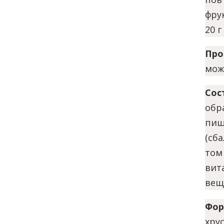
фру
20 
Про
мож
Сос
обр
пищ
(сб
том
вит
вещ
Фор
хру