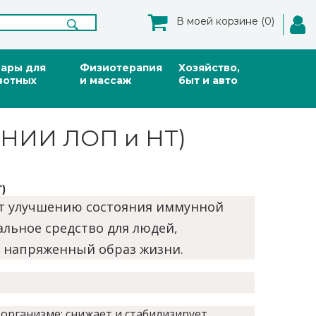
В моей корзине (0)
вары для
Физиотерапия
Хозяйство,
вотных
и массаж
быт и авто
 (НИИ ЛОП и НТ)
)
ет улучшению состояния иммунной
льное средство для людей,
 напряженный образ жизни.
организме: снижает и стабилизирует