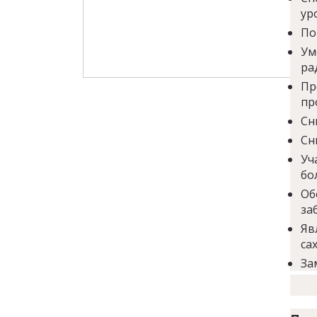
ур
По
Ум
ра
Пр
пр
Сн
Сн
Уч
бо
Об
за
Яв
са
За