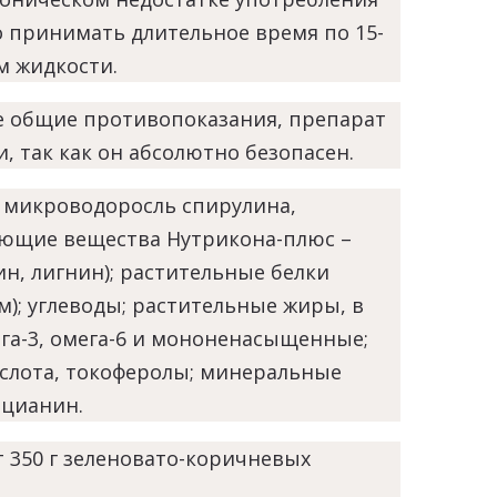
о принимать длительное время по 15-
м жидкости.
 общие противопоказания, препарат
так как он абсолютно безопасен.
 микроводоросль спирулина,
ующие вещества Нутрикона-плюс –
н, лигнин); растительные белки
; углеводы; растительные жиры, в
а-3, омега-6 и мононенасыщенные;
ислота, токоферолы; минеральные
оцианин.
 350 г зеленовато-коричневых