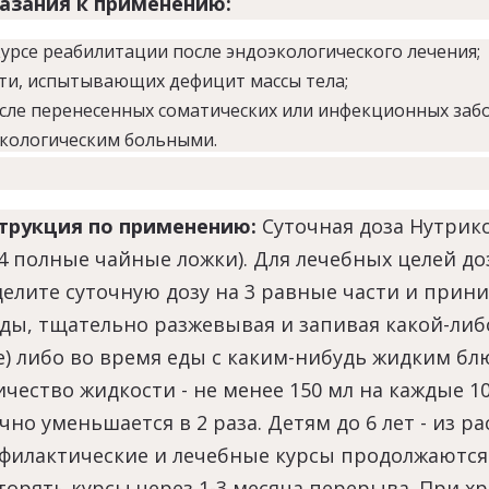
азания к применению:
курсе реабилитации после эндоэкологического лечения;
ти, испытывающих дефицит массы тела;
сле перенесенных соматических или инфекционных заб
кологическим больными.
трукция по применению:
Суточная доза Нутрико
-4 полные чайные ложки). Для лечебных целей до
делите суточную дозу на 3 равные части и прини
еды, тщательно разжевывая и запивая какой-либо
е) либо во время еды с каким-нибудь жидким блю
чество жидкости - не менее 150 мл на каждые 10 
но уменьшается в 2 раза. Детям до 6 лет - из расч
филактические и лечебные курсы продолжаются о
торять курсы через 1-3 месяца перерыва. При х