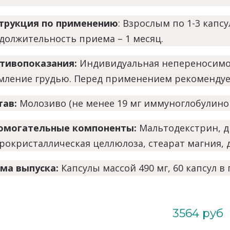
трукция по применению
: Взрослым по
1-3 капсу
должительность приема – 1 месяц.
тивопоказания:
Индивидуальная непереносимо
мление грудью. Перед применением рекомендует
тав:
Молозиво (не менее 19 мг иммуноглобулинов 
омогательные компоненты:
Мальтодекстрин, д
рокристаллическая целлюлоза, стеарат магния, 
ма выпуска:
К
апсулы массой 490 мг, 60 капсул в
3564 руб