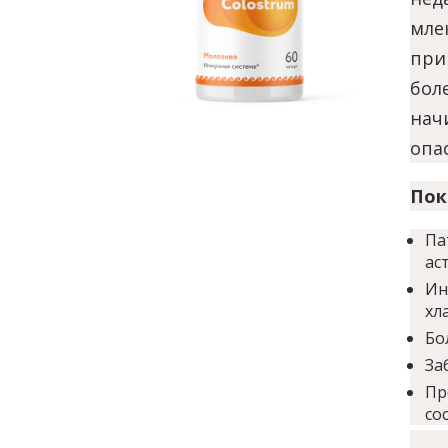
мле
при
бол
нач
опа
Пок
Па
ас
Ин
хл
Бо
За
Пр
со