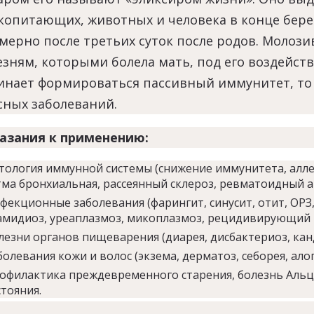
копитающих, животных и человека в конце бере
мерно после третьих суток после родов. Молози
езням, которыми болела мать, под его воздейс
инает формироваться пассивный иммунитет, то 
сных заболеваний.
азания к применению:
тология иммунной системы (снижение иммунитета, алле
тма бронхиальная, рассеянный склероз, ревматоидный а
фекционные заболевания (фарингит, синусит, отит, ОРЗ
амидиоз, уреаплазмоз, микоплазмоз, рецидивирующий г
лезни органов пищеварения (диарея, дисбактериоз, канд
болевания кожи и волос (экзема, дерматоз, себорея, ало
офилактика преждевременного старения, болезнь Альц
стояния.