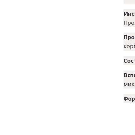
Инс
Про
Про
кор
Сос
Всп
мик
Фор