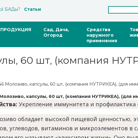
Ы БАДы?
Статьи
ПРОДУКЦИЯ
Сад, Дача,
Средства
То
Огород
наружного
жи
применения
лы, 60 шт, (компания НУТР
46 Молозиво, капсулы, 60 шт, (компания НУТРИКЕА), (для имм
Молозиво, капсулы, 60 шт, (компания НУТРИКЕА), (для и
йства:
Укрепление иммунитета и профилактика 
озиво
обладает высокой пищевой ценностью, эт
ов, углеводов, витаминов и микроэлементов в
аром его называют «эликсиром жизни». Оно выд