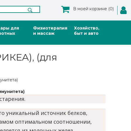
В моей корзине (0)
вары для
Физиотерапия
Хозяйство,
вотных
и массаж
быт и авто
ИКЕА), (для
унитета)
ммунитета)
старения.
о уникальный источник белков,
 самом оптимальном соотношении,
еляется из молочных желез