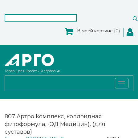
В моей корзине (0)
Товары для красоты и здоровья
Toggle
navigat
807 Артро Комплекс, коллоидная
фитоформула, (ЭД Медицин), (для
суставов)