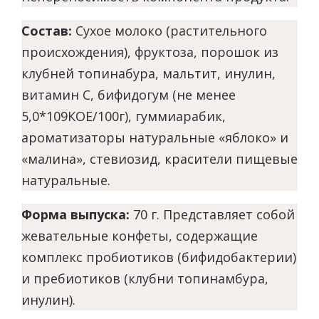
Состав:
Сухое молоко (растительного
происхождения), фруктоза, порошок из
клубней топинабура, мальтит, инулин,
витамин С, бифидогум (не менее
5,0*10
9
КОЕ/100г), гуммиарабик,
ароматизаторы натуральные «яблоко» и
«малина», стевиозид, красители пищевые
натуральные.
Форма выпуска:
70 г. П
редставляет собой
жевательные конфеты, содержащие
комплекс пробиотиков (бифидобактерии)
и пребиотиков (клубни топинамбура,
инулин).