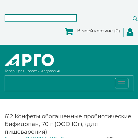
В моей корзине (0)
Товары для красоты и здоровья
Toggle
navigat
612 Конфеты обогащенные пробиотические
Бифидопан, 70 г (ООО Юг), (для
пищеварения)