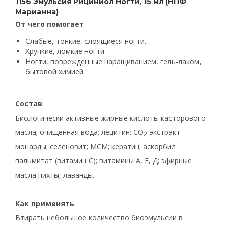
1156 Эмульсия Рициниол Ногти, 15 мл (НПФ
Марианна)
От чего помогает
Слабые, тонкие, слоящиеся ногти.
Хрупкие, ломкие ногти.
Ногти, поврежденные наращиванием, гель-лаком,
бытовой химией.
Состав
Биологически активные жирные кислоты касторового
масла; очищенная вода; лецитин; СО
экстракт
2
монарды; селеновит; МСМ; кератин; аскорбил
пальмитат (витамин С); витамины А, Е, Д; эфирные
масла пихты, лаванды.
Как применять
Втирать небольшое количество биоэмульсии в