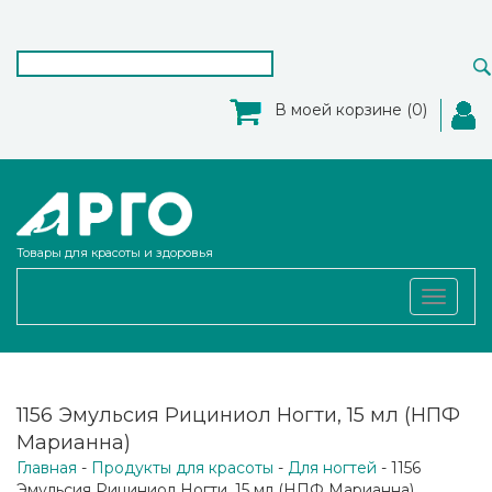
В моей корзине (0)
Товары для красоты и здоровья
Toggle
navigat
1156 Эмульсия Рициниол Ногти, 15 мл (НПФ
Марианна)
Главная
-
Продукты для красоты
-
Для ногтей
- 1156
Эмульсия Рициниол Ногти, 15 мл (НПФ Марианна)