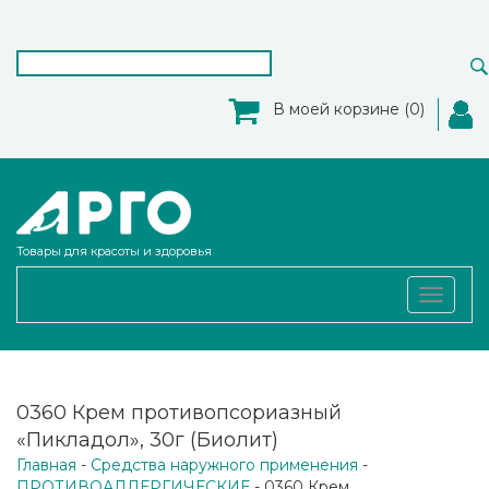
В моей корзине (0)
Товары для красоты и здоровья
Toggle
navigat
0360 Крем противопсориазный
«Пикладол», 30г (Биолит)
Главная
-
Средства наружного применения
-
ПРОТИВОАЛЛЕРГИЧЕСКИЕ
- 0360 Крем