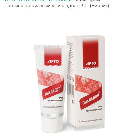
противопсориазный «Пикладол», 30г (Биолит)