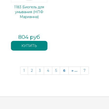
1183 Биогель для
умывания (НПФ
Марианна)
804 руб
1
2
3
4
5
6
» ...
7