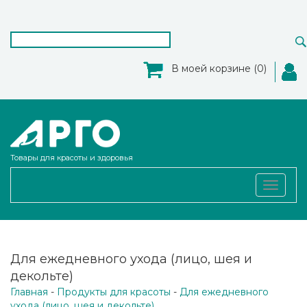
В моей корзине (0)
Товары для красоты и здоровья
Toggle
navigat
Для ежедневного ухода (лицо, шея и
декольте)
Главная
-
Продукты для красоты
-
Для ежедневного
ухода (лицо, шея и декольте)